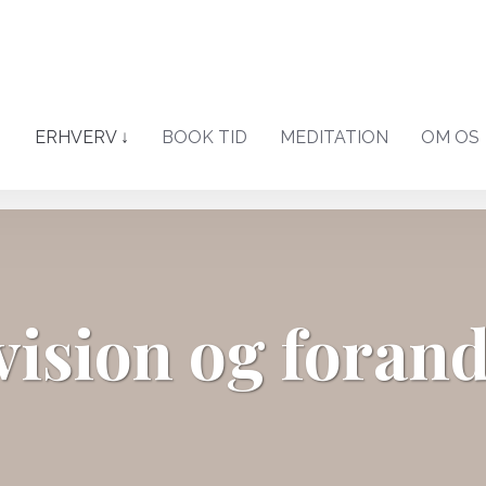
↓
ERHVERV ↓
BOOK TID
MEDITATION
OM OS
ision og foran