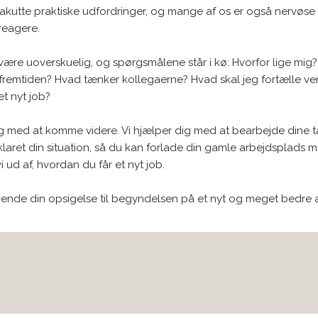
akutte praktiske udfordringer, og mange af os er også nervøse 
reagere.
være uoverskuelig, og spørgsmålene står i kø: Hvorfor lige mig?
remtiden? Hvad tænker kollegaerne? Hvad skal jeg fortælle ven
et nyt job?
g med at komme videre. Vi hjælper dig med at bearbejde dine t
klaret din situation, så du kan forlade din gamle arbejdsplads me
 ud af, hvordan du får et nyt job.
vende din opsigelse til begyndelsen på et nyt og meget bedre a