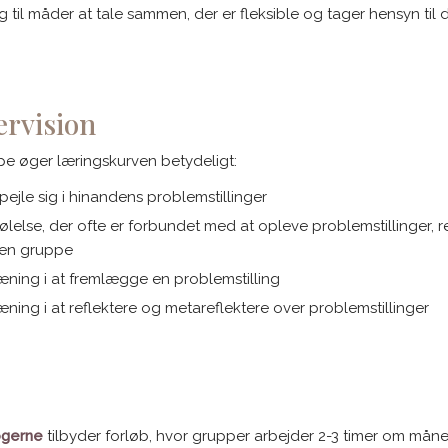
ag til måder at tale sammen, der er fleksible og tager hensyn til
rvision
ppe øger læringskurven betydeligt:
ejle sig i hinandens problemstillinger
else, der ofte er forbundet med at opleve problemstillinger, 
i en gruppe
ræning i at fremlægge en problemstilling
æning i at reflektere og metareflektere over problemstillinger
ogerne
tilbyder forløb, hvor grupper arbejder 2-3 timer om måned