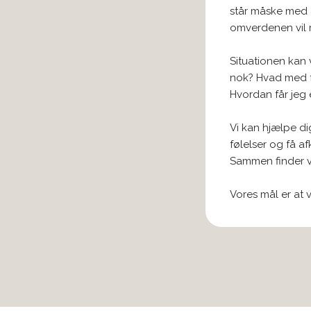
står måske med 
omverdenen vil 
Situationen kan 
nok? Hvad med f
Hvordan får jeg 
Vi kan hjælpe di
følelser og få af
Sammen finder vi
Vores mål er at 