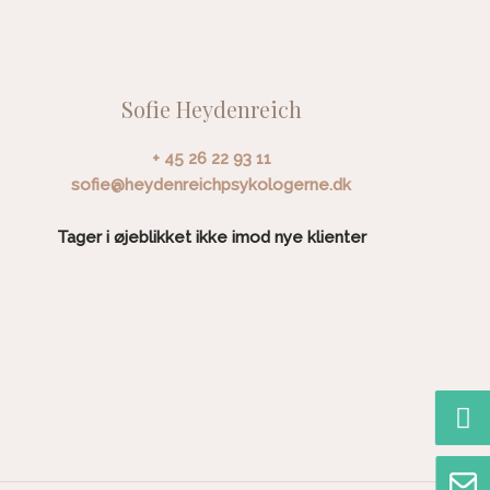
Sofie Heydenreich
+ 45 26 22 93 11
sofie@heydenreichpsykologerne.dk
Tager i øjeblikket ikke imod nye klienter​