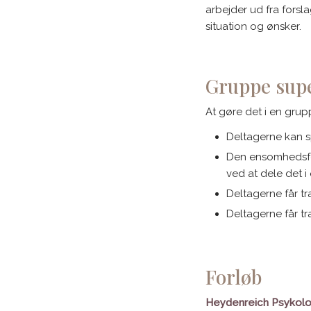
arbejder ud fra forsl
situation og ønsker.
Gruppe supe
​At gøre det i en gru
Deltagerne kan sp
Den ensomhedsføl
ved at dele det 
Deltagerne får t
Deltagerne får tr
Forløb
Heydenreich Psykol