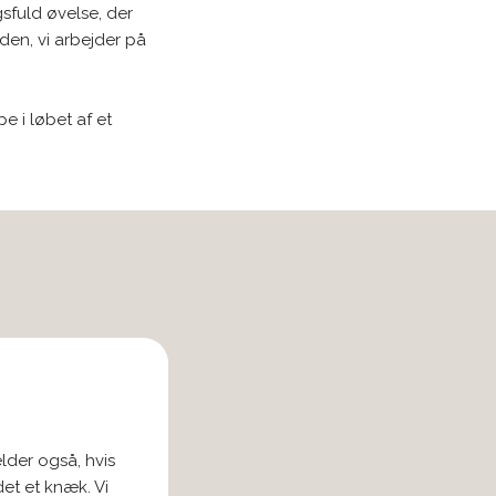
sfuld øvelse, der
den, vi arbejder på
 i løbet af et
der også, hvis
et et knæk. Vi