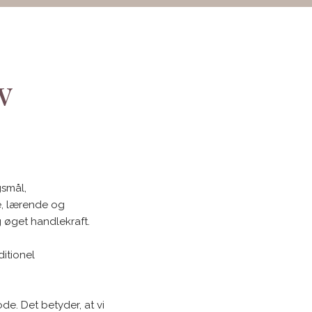
v
gsmål,
e, lærende og
g øget handlekraft.
ditionel
de. Det betyder, at vi