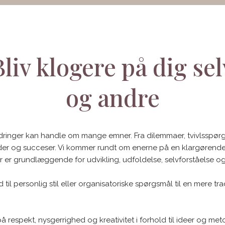
Bliv klogere på dig sel
​og andre
dringer kan handle om mange emner. Fra dilemmaer, tvivlsspør
der og succeser. Vi kommer rundt om enerne på en klargørend
r er grundlæggende for udvikling, udfoldelse, selvforståelse o
 til personlig stil eller organisatoriske spørgsmål til en mere tra
 respekt, nysgerrighed og kreativitet i forhold til ideer og meto