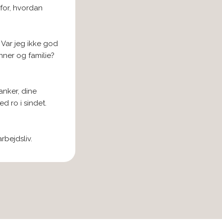
for, hvordan
 Var jeg ikke god
ner og familie?
anker, dine
d ro i sindet.
rbejdsliv.