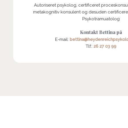
​Autoriseret psykolog, certificeret proceskonsu
metakognitiv konsulent og desuden certificere
Psykotramuatolog
​Kontakt Bettina på
E-mail:
bettina@heydenreichpsykol
Tlf.:
26 27 03 99