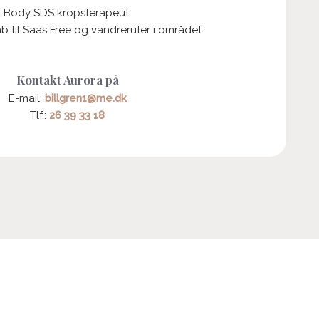
Body SDS kropsterapeut.
b til Saas Free og vandreruter i området.
​Kontakt Aurora på
​E-mail:
billgren1@me.dk
Tlf.:
26 39 33 18