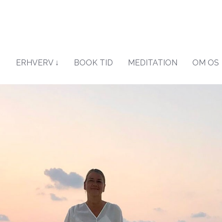
↓
ERHVERV ↓
BOOK TID
MEDITATION
OM OS