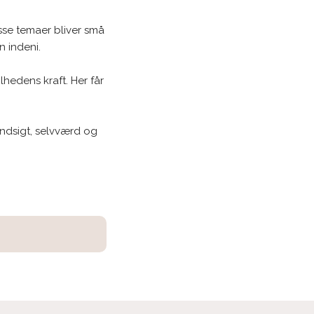
sse temaer bliver små
n indeni.
lhedens kraft. Her får
indsigt, selvværd og