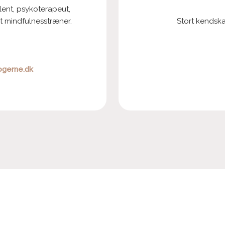
lent, psykoterapeut,
t mindfulnesstræner.
Stort kendska
ogerne.dk