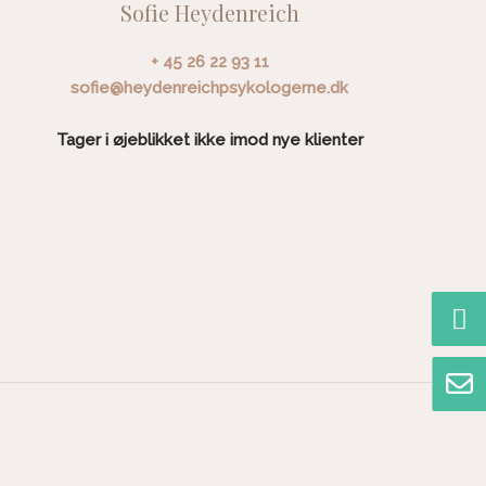
Sofie Heydenreich
+ 45 26 22 93 11
sofie@heydenreichpsykologerne.dk
Tager i øjeblikket ikke imod nye klienter​