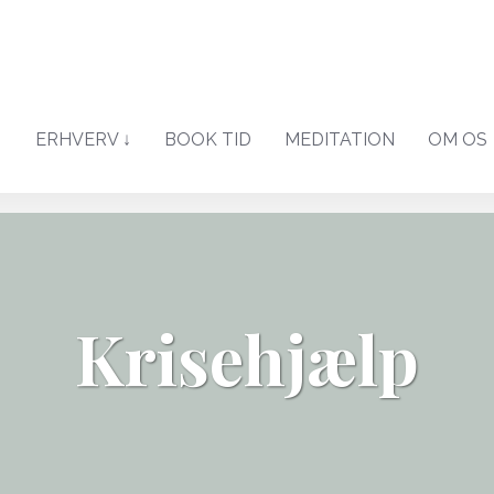
↓
ERHVERV ↓
BOOK TID
MEDITATION
OM OS
​Krisehjælp