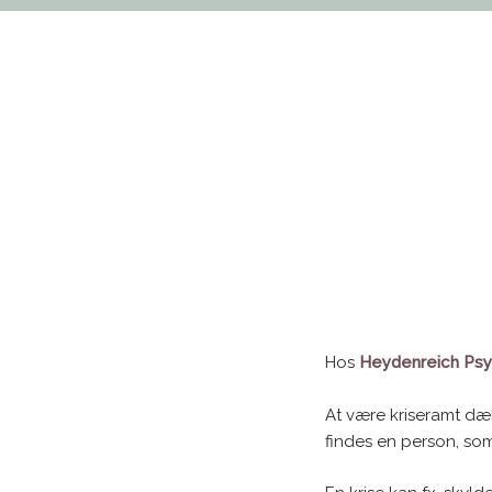
Hos
Heydenreich Ps
At være kriseramt dæk
findes en person, som