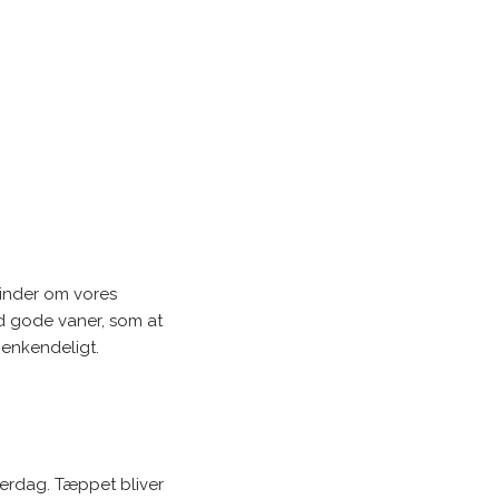
 minder om vores
ed gode vaner, som at
 genkendeligt.
verdag. Tæppet bliver