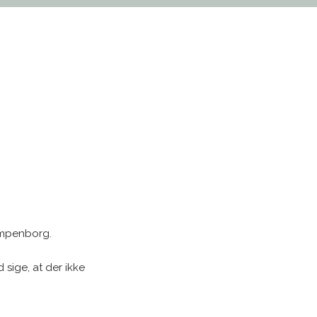
lampenborg.
 sige, at der ikke