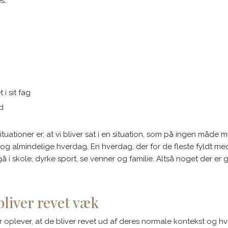
:​
i sit fag
ed
esituationer er, at vi bliver sat i en situation, som på ingen måde
 og almindelige hverdag. En hverdag, der for de fleste fyldt m
, gå i skole, dyrke sport, se venner og familie. Altså noget der er
bliver revet væk
 oplever, at de bliver revet ud af deres normale kontekst og h