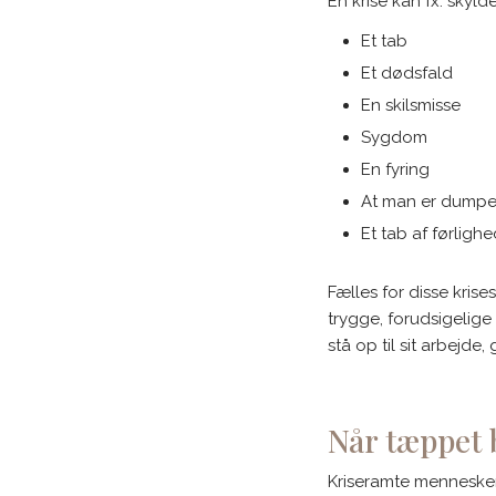
En krise kan fx. skyldes
Et tab
Et dødsfald
En skilsmisse
Sygdom
En fyring
At man er dumpet 
Et tab af førligh
​Fælles for disse kris
trygge, forudsigelige
stå op til sit arbejde
Når tæppet 
Kriseramte mennesker