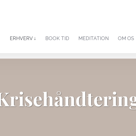
↓
ERHVERV ↓
BOOK TID
MEDITATION
OM OS
Krisehåndterin