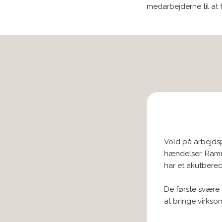
medarbejderne til at
​Vold på arbejd
hændelser. Ramm
har et akutbere
De første svære 
at bringe virks