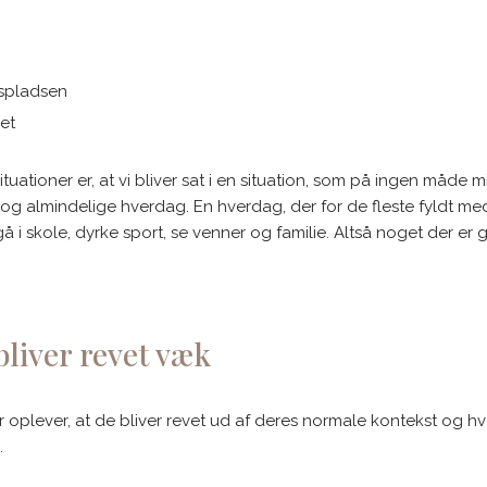
dspladsen
bet
situationer er, at vi bliver sat i en situation, som på ingen måde
 og almindelige hverdag. En hverdag, der for de fleste fyldt m
, gå i skole, dyrke sport, se venner og familie. Altså noget der er
bliver revet væk
 oplever, at de bliver revet ud af deres normale kontekst og h
.