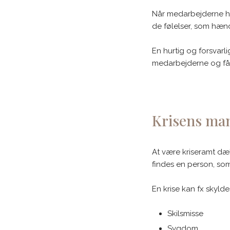
Når medarbejderne har
de følelser, som hænd
En hurtig og forsvarl
medarbejderne og får
Krisens man
At være kriseramt dæk
findes en person, som
En krise kan fx skylde
Skilsmisse
Sygdom