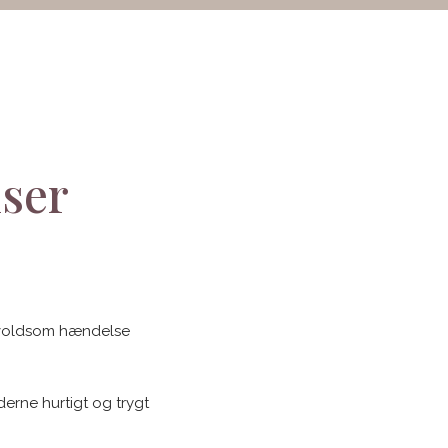
nser
n voldsom hændelse
erne hurtigt og trygt