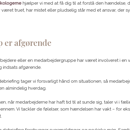
ykologerne
hjælper vi med at få dig til at forstå den hændelse, 
 været truet, har mistet eller pludselig står med et ansvar, der
p er afgørende
rbejdere eller en medarbejdergruppe har været involveret i e
ig indsats afgørende.
briefing tager vi forsvarligt hånd om situationen, så medarbejd
 en almindelig hverdag.
en, når medarbejderne har haft tid til at sunde sig, taler vi i fæl
ennem. Vi tackler de følelser, som hændelsen har vakt – for ek
.
lig debriefing forebygger sygemeldinger og psykiske mén. Samti