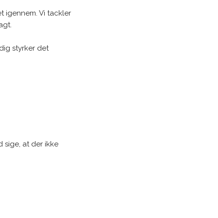
et igennem. Vi tackler
agt.
ig styrker det
 sige, at der ikke