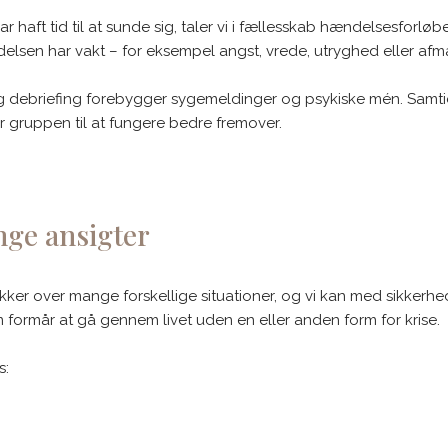
 haft tid til at sunde sig, taler vi i fællesskab hændelsesforløb
elsen har vakt – for eksempel angst, vrede, utryghed eller afm
ig debriefing forebygger sygemeldinger og psykiske mén. Samtid
 gruppen til at fungere bedre fremover.
ge ansigter
ker over mange forskellige situationer, og vi kan med sikkerhed
 formår at gå gennem livet uden en eller anden form for krise.
s: