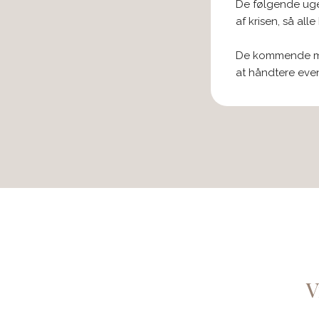
De følgende uger
af krisen, så all
De kommende mån
at håndtere eve
V