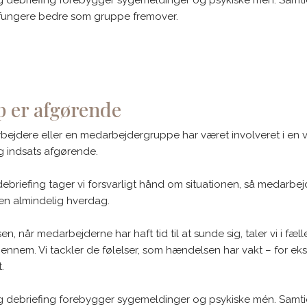
 fungere bedre som gruppe fremover.
lp er afgørende
rbejdere eller en medarbejdergruppe har været involveret i e
ig indsats afgørende.
briefing tager vi forsvarligt hånd om situationen, så medarbejd
 en almindelig hverdag.
en, når medarbejderne har haft tid til at sunde sig, taler vi i fæl
ennem. Vi tackler de følelser, som hændelsen har vakt – for ek
.
lig debriefing forebygger sygemeldinger og psykiske mén. Samti