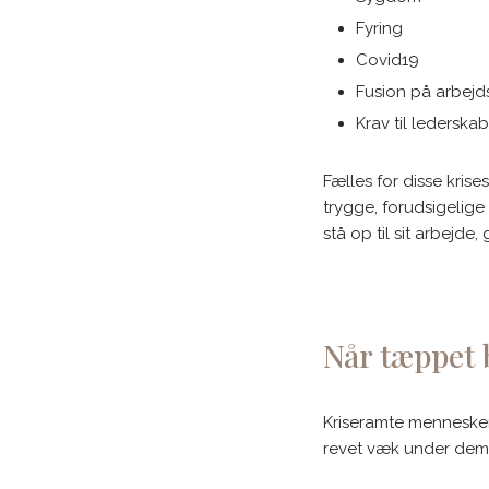
Fyring
Covid19
Fusion på arbej
Krav til lederska
Fælles for disse krise
trygge, forudsigelige
stå op til sit arbejde
Når tæppet 
Kriseramte mennesker
revet væk under dem