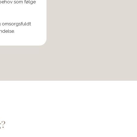
e behov som følge
g omsorgsfuldt
ndelse.
g?