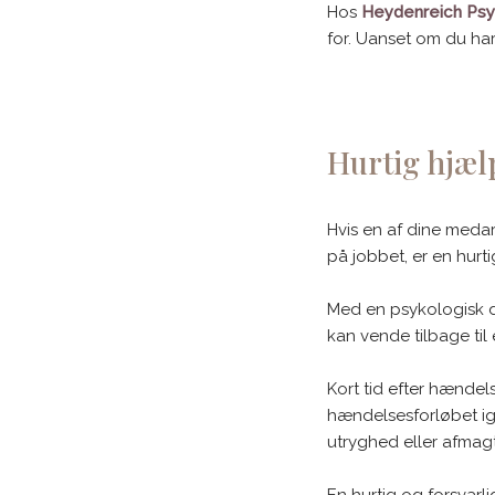
Hos
Heydenreich Ps
for. Uanset om du har
Hurtig hjæl
Hvis en af dine meda
på jobbet, er en hurt
Med en psykologisk de
kan vende tilbage til
Kort tid efter hændels
hændelsesforløbet ig
utryghed eller afmagt
En hurtig og forsvar