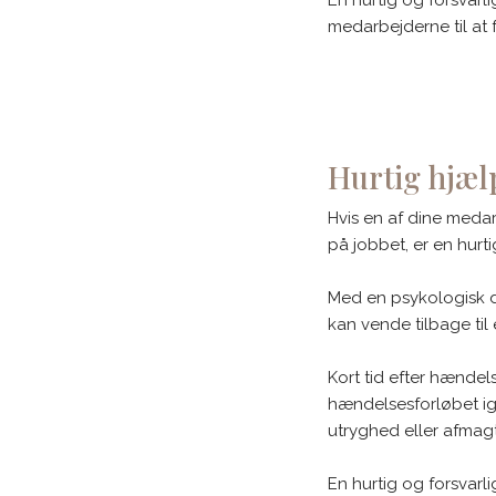
medarbejderne til at
​Hurtig hjæ
Hvis en af dine meda
på jobbet, er en hurt
Med en psykologisk de
kan vende tilbage til
Kort tid efter hændels
hændelsesforløbet ig
utryghed eller afmagt
En hurtig og forsvar