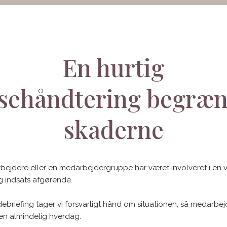
​En hurtig
isehåndtering begræ
skaderne
rbejdere eller en medarbejdergruppe har været involveret i e
ig indsats afgørende.
briefing tager vi forsvarligt hånd om situationen, så medarbejd
 en almindelig hverdag.