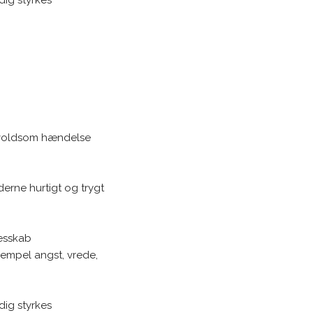
n voldsom hændelse
erne hurtigt og trygt
lesskab
sempel angst, vrede,
dig styrkes