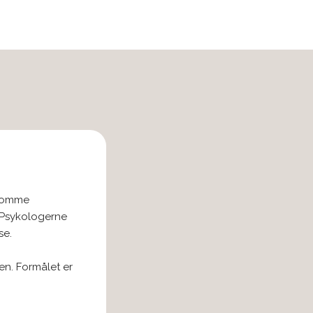
dsomme
 Psykologerne
se.
en. Formålet er