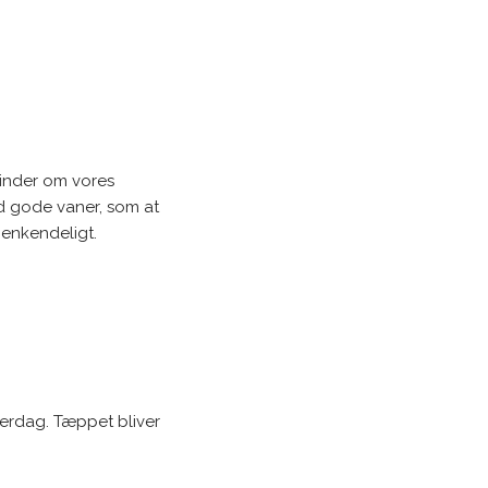
 minder om vores
ed gode vaner, som at
 genkendeligt.
verdag. Tæppet bliver