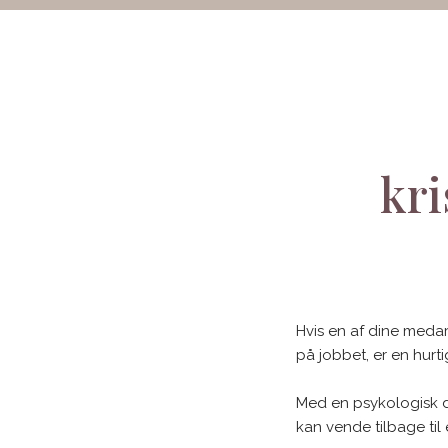
​kr
Hvis en af dine meda
på jobbet, er en hurt
Med en psykologisk de
kan vende tilbage til