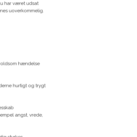
du har været udsat
 synes uoverkommelig.
n voldsom hændelse
erne hurtigt og trygt
lesskab
sempel angst, vrede,
dig styrkes