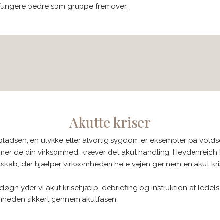
 fungere bedre som gruppe fremover.​
Akutte kriser
spladsen, en ulykke eller alvorlig sygdom er eksempler på vol
er de din virksomhed, kræver det akut handling. Heydenreich
dskab, der hjælper virksomheden hele vejen gennem en akut kri
døgn yder vi akut krisehjælp, debriefing og instruktion af ledels
omheden sikkert gennem akutfasen.